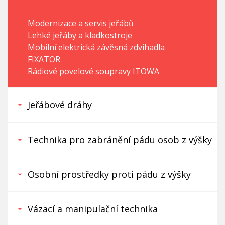
Modernizace a servis jeřábů
Lehké jeřáby a kladkostroje
Mobilní elektrická závěsná zdvihadla
FIXATOR
Rádiové povelové soupravy ITOWA
Jeřábové dráhy
Technika pro zabránění pádu osob z výšky
Osobní prostředky proti pádu z výšky
Vázací a manipulační technika